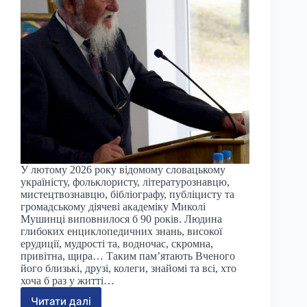
У лютому 2026 року відомому словацькому
україністу, фольклористу, літературознавцю,
мистецтвознавцю, бібліографу, публіцисту та
громадському діячеві академіку Миколі
Мушинці виповнилося б 90 років. Людина
глибоких енциклопедичних знань, високої
ерудиції, мудрості та, водночас, скромна,
привітна, щира… Таким пам’ятають Вченого
його близькі, друзі, колеги, знайомі та всі, хто
хоча б раз у житті…
Читати далі
Микола