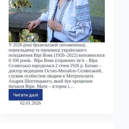
У 2026 році бразильській письменниці,
перекладачці та науковиці українського
походження Вірі Вовк (1926–2022) виповнилося
б 100 років. Віра Вовк (справжнє ім’я – Віра
Селянська) народилася 2 січня 1926 р. Батько –
доктор медицини Остап-Михайло Селянський,
служив особистим лікарем в Митрополита
Андрея Шептицького, який був хрещеним
батьком Віри. Мати – історик і…
Читати далі
На
добру
02.01.2026
згадку
про
Віру
Вовк