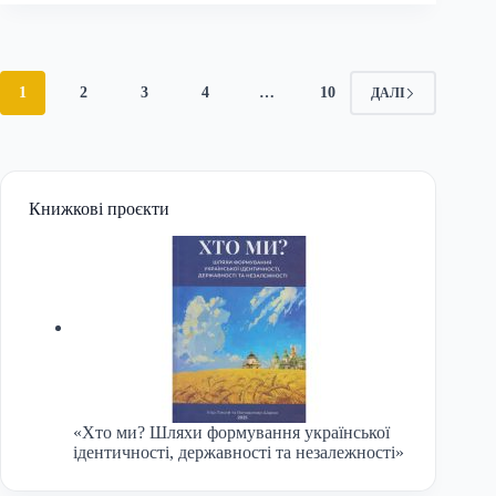
відбулася
лекція
відомої
діячки
світового
1
2
3
4
…
10
ДАЛІ
українства
Наталії
Пошивайло-
Таулер
Книжкові проєкти
«Хто ми? Шляхи формування української
ідентичності, державності та незалежності»