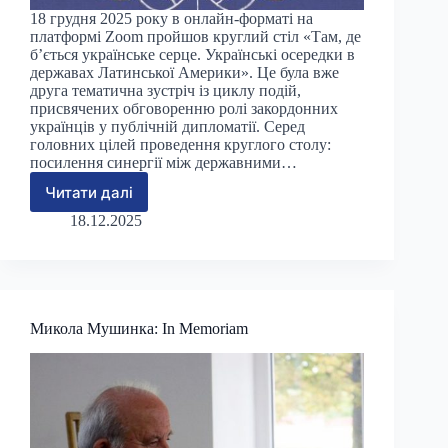
18 грудня 2025 року в онлайн-форматі на
платформі Zoom пройшов круглий стіл «Там, де
б’ється українське серце. Українські осередки в
державах Латинської Америки». Це була вже
друга тематична зустріч із циклу подій,
присвячених обговоренню ролі закордонних
українців у публічній дипломатії. Серед
головних цілей проведення круглого столу:
посилення синергії між державними…
Читати далі
Круглий
стіл
18.12.2025
про
українські
осередки
в
країнах
Микола Мушинка: In Memoriam
Латинської
Америки