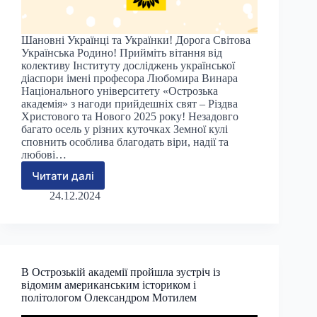
Шановні Українці та Українки! Дорога Світова
Українська Родино! Прийміть вітання від
колективу Інституту досліджень української
діаспори імені професора Любомира Винара
Національного університету «Острозька
академія» з нагоди прийдешніх свят – Різдва
Христового та Нового 2025 року! Незадовго
багато осель у різних куточках Земної кулі
сповнить особлива благодать віри, надії та
любові…
Читати далі
Різдвяні
привітання
24.12.2024
від
Інституту
досліджень
української
діаспори
В Острозькій академії пройшла зустріч із
НаУОА
відомим американським істориком і
політологом Олександром Мотилем