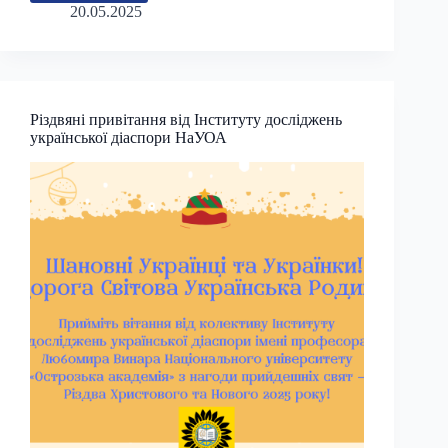
Міжнародної
20.05.2025
наукової
конференції
“Український
Вільний
Університет:
Різдвяні привітання від Інституту досліджень
традиції
української діаспори НаУОА
та
визначні
постаті”
(до
80-
річчя
діяльності
УВУ
в
Німеччині)