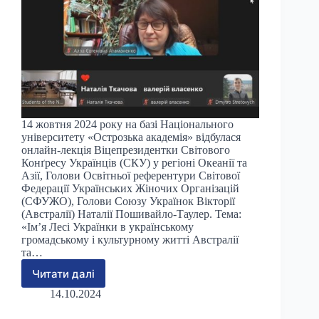
14 жовтня 2024 року на базі Національного
університету «Острозька академія» відбулася
онлайн-лекція Віцепрезидентки Світового
Конґресу Українців (СКУ) у регіоні Океанії та
Азії, Голови Освітньої референтури Світової
Федерації Українських Жіночих Організацій
(СФУЖО), Голови Союзу Українок Вікторії
(Австралії) Наталії Пошивайло-Таулер. Тема:
«Ім’я Лесі Українки в українському
громадському і культурному житті Австралії
та…
Читати далі
В
Острозькій
14.10.2024
академії