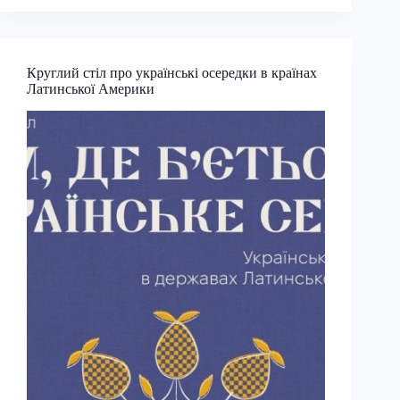
від
Інституту
досліджень
української
Круглий стіл про українські осередки в країнах
діаспори
Латинської Америки
НаУОА