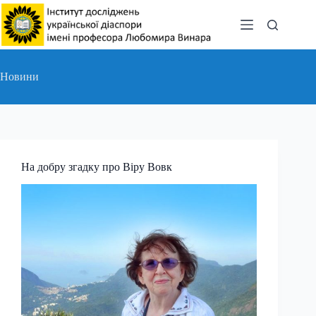
Перейти
до
вмісту
Новини
На добру згадку про Віру Вовк