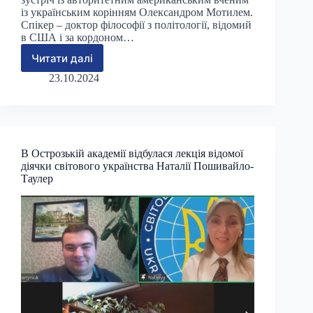
із українським корінням Олександром Мотилем.
Спікер – доктор філософії з політології, відомий
в США і за кордоном…
Читати далі
В
Острозькій
23.10.2024
академії
пройшла
зустріч
із
відомим
В Острозькій академії відбулася лекція відомої
американським
діячки світового українства Наталії Пошивайло-
істориком
Таулер
і
політологом
Олександром
Мотилем