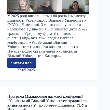
У 2025 році виповнюється 80 років із моменту
діяльності Українського Вільного Університету
(УВУ) в Німеччині. З метою вшанування та
належного відзначення цієї знакової дати 21–22
травня в гібридному форматі (наживо та
онлайн) відбулася Міжнародна наукова
конференція «Український Вільний
Університет: традиції та визначні постаті».
Наукову подію організували Український
Вільний Університет, Кафедра…
Читати далі
Відбулася
Міжнародна
22.05.2025
наукова
конференція,
присвячена
80-
річчю
Програма Міжнародної наукової конференції
УВУ
“Український Вільний Університет: традиції та
в
визначні постаті” (до 80-річчя діяльності УВУ в
Німеччині
Німеччині)