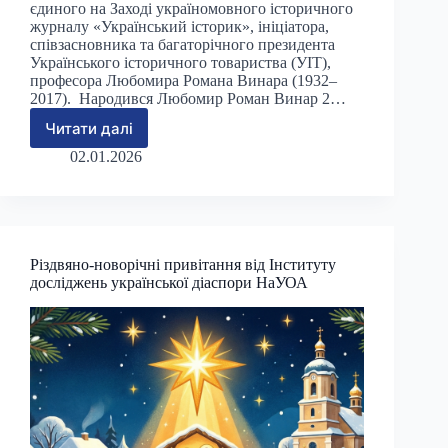
єдиного на Заході україномовного історичного
журналу «Український історик», ініціатора,
співзасновника та багаторічного президента
Українського історичного товариства (УІТ),
професора Любомира Романа Винара (1932–
2017). Народився Любомир Роман Винар 2…
Читати далі
Пам’яті
професора
02.01.2026
Любомира
Романа
Винара
Різдвяно-новорічні привітання від Інституту
досліджень української діаспори НаУОА