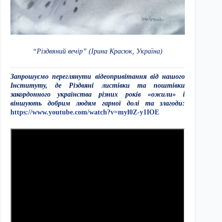
“Різдвяний вечір” (Ірина Красюк, Україна)
Запрошуємо переглянути відеопривітання від нашого
Інституту, де Різдвяні листівки та поштівки
закордонного українства різних років «ожили» і
віншують добрим людям гарної долі та злагоди:
https://www.youtube.com/watch?
v=myl0Z-y1IOE