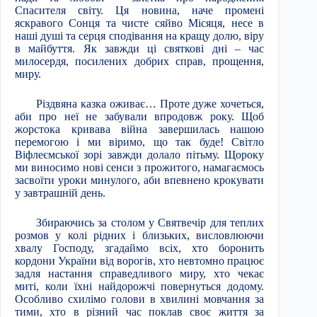
Спасителя світу. Ця новина, наче промені
яскравого Сонця та чисте сяйво Місяця, несе в
наші душі та серця сподівання на кращу долю, віру
в майбуття. Як завжди ці святкові дні – час
милосердя, посилених добрих справ, прощення,
миру.
Різдвяна казка оживає… Проте дуже хочеться,
аби про неї не забували впродовж року. Щоб
жорстока кривава війна завершилась нашою
перемогою і ми віримо, що так буде! Світло
Віфлеємської зорі завжди долало пітьму. Щороку
ми виносимо нові сенси з прожитого, намагаємось
засвоїти уроки минулого, аби впевнено крокувати
у завтрашній день.
Збираючись за столом у Святвечір для теплих
розмов у колі рідних і близьких, висловлюючи
хвалу Господу, згадаймо всіх, хто боронить
кордони України від ворогів, хто невтомно працює
задля настання справедливого миру, хто чекає
миті, коли їхні найдорожчі повернуться додому.
Особливо схилімо голови в хвилині мовчання за
тими, хто в різний час поклав своє життя за