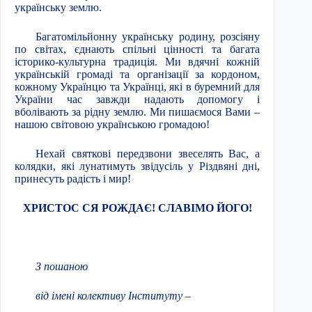
українську землю.
Багатомільйонну українську родину, розсіяну
по світах, єднають спільні цінності та багата
історико-культурна традиція. Ми вдячні кожній
українській громаді та організації за кордоном,
кожному Українцю та Українці, які в буремний для
України час завжди надають допомогу і
вболівають за рідну землю. Ми пишаємося Вами –
нашою світовою українською громадою!
Нехай святкові передзвони звеселять Вас, а
колядки, які лунатимуть звідусіль у Різдвяні дні,
принесуть радість і мир!
ХРИСТОС СЯ РОЖДАЄ! СЛАВІМО ЙОГО!
З пошаною
від імені колективу Інституту –