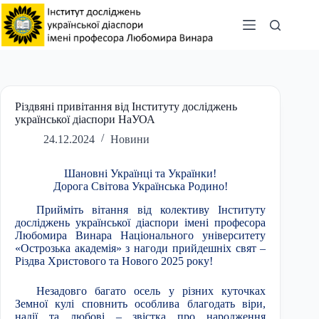
Перейти
до
вмісту
Різдвяні привітання від Інституту досліджень
української діаспори НаУОА
24.12.2024
Новини
Шановні Українці та Українки!
Дорога Світова Українська Родино!
Прийміть вітання від колективу Інституту
досліджень української діаспори імені професора
Любомира Винара Національного університету
«Острозька академія» з нагоди прийдешніх свят –
Різдва Христового та Нового 2025 року!
Незадовго багато осель у різних куточках
Земної кулі сповнить особлива благодать віри,
надії та любові – звістка про народження