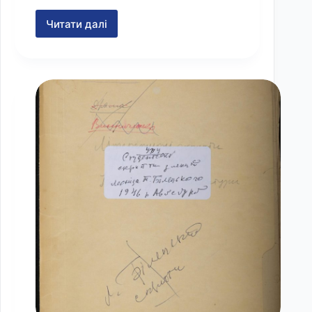
Читати далі
Дорошенко,
Дмитро.
Історіографія
України