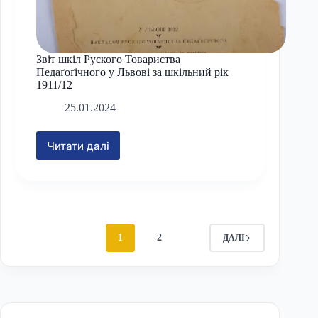
Звіт шкіл Руского Товариства
Педаґоґічного у Львові за шкільний рік
1911/12
25.01.2024
Читати далі
Звіт
шкіл
Руского
Товариства
Педаґоґічного
у
Львові
1
2
ДАЛІ
за
шкільний
рік
1911/12