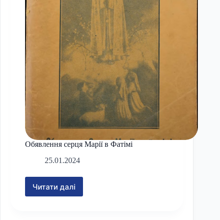
Обявлення серця Марії в Фатімі
25.01.2024
Читати далі
Обявлення
серця
Марії
в