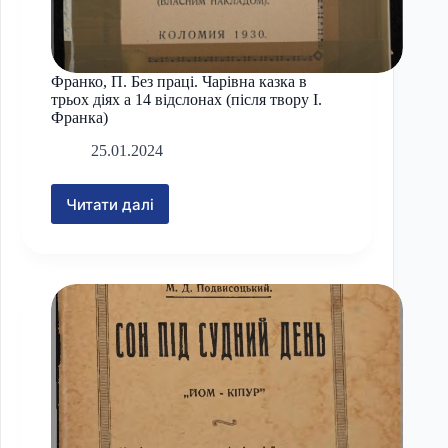
Франко, П. Без праці. Чарівна казка в
трьох діях а 14 відслонах (після твору І.
Франка)
25.01.2024
Читати далі
Франко,
П.
Без
праці.
Чарівна
казка
в
трьох
діях
а
14
відслонах
(після