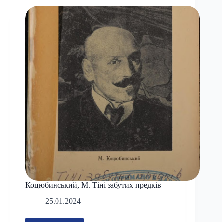
Фатімі
Коцюбинський, М. Тіні забутих предків
25.01.2024