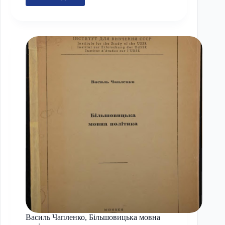
Чижевський
Дмитро.
Деякі
проблеми
дослідження
формального
боку
поезії
Шевченка
Василь Чапленко, Більшовицька мовна