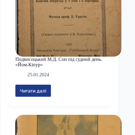
твору
І.
Франка)
Подвисоцький М.Д. Сон під судний день.
«Йом-Кіпур»
25.01.2024
Читати далі
Подвисоцький
М.Д.
Сон
під
судний
день.
«Йом-
Кіпур»