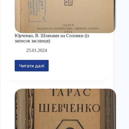
Юрченко, В. Шляхами на Соловки (із
записок засланця)
25.01.2024
Читати далі
Юрченко,
В.
Шляхами
на
Соловки
(із
записок
засланця)