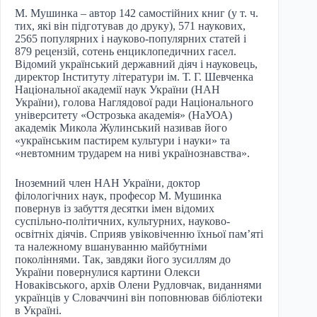
М. Мушинка – автор 142 самостійних книг (у т. ч.
тих, які він підготував до друку), 571 наукових,
2565 популярних і науково-популярних статей і
879 рецензій, сотень енциклопедичних гасел.
Відомий український державний діяч і науковець,
директор Інституту літератури ім. Т. Г. Шевченка
Національної академії наук України (НАН
України), голова Наглядової ради Національного
університету «Острозька академія» (НаУОА)
академік Микола Жулинський називав його
«українським пастирем культури і науки» та
«невтомним трударем на ниві українознавства».
Іноземний член НАН України, доктор
філологічних наук, професор М. Мушинка
повернув із забуття десятки імен відомих
суспільно-політичних, культурних, науково-
освітніх діячів. Сприяв увіковіченню їхньої пам’яті
та належному вшануванню майбутніми
поколіннями. Так, завдяки його зусиллям до
України повернулися картини Олекси
Новаківського, архів Олени Рудловчак, виданнями
українців у Словаччині він поповнював бібліотеки
в Україні.