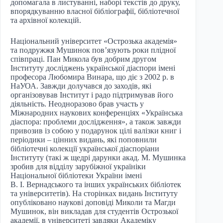
допомагала в листуванні, наборі текстів до друку,
впорядкуванню власної бібліографії, бібліотечної
та архівної колекцій.
Національний університет «Острозька академія»
та подружжя Мушинок пов’язують роки плідної
співпраці. Пан Микола був добрим другом
Інституту досліджень української діаспори імені
професора Любомира Винара, що діє з 2002 р. в
НаУОА. Завжди долучався до заходів, які
організовував Інститут і радо підтримував його
діяльність. Неодноразово брав участь у
Міжнародних наукових конференціях «Українська
діаспора: проблеми дослідження», а також завжди
привозив із собою у подарунок цілі валізки книг і
періодики – цінних видань, які поповнили
бібліотечні колекції української діаспоріани
Інституту (такі ж щедрі дарунки акад. М. Мушинка
зробив для відділу зарубіжної україніки
Національної бібліотеки України імені
В. І. Вернадського та інших українських бібліотек
та університетів). На сторінках видань Інституту
опубліковано наукові доповіді Миколи та Магди
Мушинок, він викладав для студентів Острозької
академії, в університеті завдяки Академіку