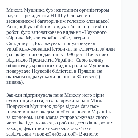
Микола Мушинка був невтомним організатором
науки: Президентом НТШ у Словаччині,
засновником і багаторічним головою словацької
Асоціації україністів, завдяки його ініціативі та
роботі було започатковано видання «Наукового
збірника Музею української культури в
Свиднику». Досліджував і популяризував
українсько-словацькі історичні та культурні зв’язки
(за що був нагороджений у 1996 році Почесною
відзнакою Президента України). Свою велику
бібліотеку українських видань родина Мушинок
подарувала Науковій бібліотеці в Пряшеві (за
окремим підрахунками це понад 30 тисяч (!)
видань).
Завжди підтримувала пана Миколу його вірна
супутниця життя, кохана дружина пані Магда.
Подружжя Мушинок добре відоме багатьом
представникам академічної спільноти в Україні та
за кордоном. Пані Магда супроводжувала свого
чоловіка і долучалася до роботи десятків наукових
заходів, фактично виконувала обов’язки
завідувачки «творчої лабораторії» Вченого: