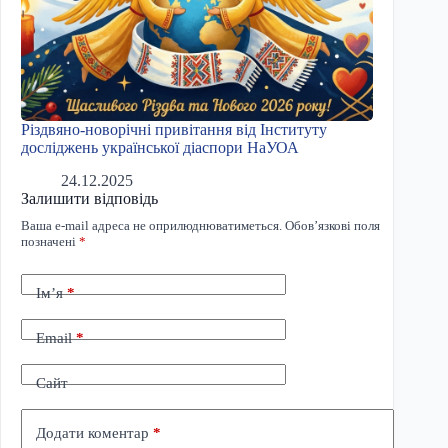
Різдвяно-новорічні привітання від Інституту
досліджень української діаспори НаУОА
24.12.2025
Залишити відповідь
Ваша e-mail адреса не оприлюднюватиметься.
Обов’язкові поля
позначені
*
Ім’я
*
Email
*
Сайт
Додати коментар
*