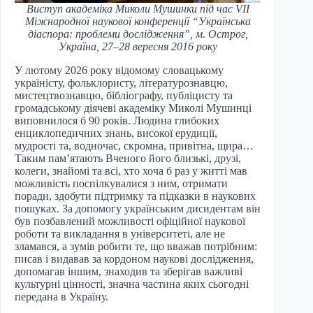
Виступ академіка Миколи Мушинки під час VII
Міжнародної наукової конференції “Українська
діаспора: проблеми дослідження”, м. Острог,
Україна, 27–28 вересня 2016 року
У лютому 2026 року відомому словацькому
україністу, фольклористу, літературознавцю,
мистецтвознавцю, бібліографу, публіцисту та
громадському діячеві академіку Миколі Мушинці
виповнилося б 90 років. Людина глибоких
енциклопедичних знань, високої ерудиції,
мудрості та, водночас, скромна, привітна, щира…
Таким пам’ятають Вченого його близькі, друзі,
колеги, знайомі та всі, хто хоча б раз у житті мав
можливість поспілкувалися з ним, отримати
поради, здобути підтримку та підказки в наукових
пошуках. За допомогу українським дисидентам він
був позбавлений можливості офіційної наукової
роботи та викладання в університеті, але не
зламався, а зумів робити те, що вважав потрібним:
писав і видавав за кордоном наукові дослідження,
допомагав іншим, знаходив та зберігав важливі
культурні цінності, значна частина яких сьогодні
передана в Україну.