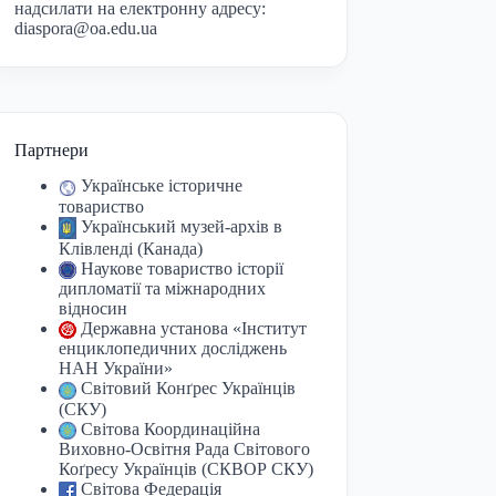
надсилати на електронну адресу:
diaspora@oa.edu.ua
Партнери
Українське історичне
товариство
Український музей-архів в
Клівленді (Канада)
Наукове товариство історії
дипломатії та міжнародних
відносин
Державна установа «Інститут
енциклопедичних досліджень
НАН України»
Світовий Конґрес Українців
(СКУ)
Світова Координаційна
Виховно-Освітня Рада Світового
Коґресу Українців (СКВОР СКУ)
Світова Федерація