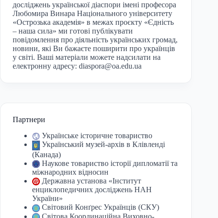
досліджень української діаспори імені професора
Любомира Винара Національного університету
«Острозька академія» в межах проєкту «Єдність
– наша сила» ми готові публікувати
повідомлення про діяльність українських громад,
новини, які Ви бажаєте поширити про українців
у світі. Ваші матеріали можете надсилати на
електронну адресу:
diaspora@oa.edu.ua
Партнери
Українське історичне товариство
Український музей-архів в Клівленді
(Канада)
Наукове товариство історії дипломатії та
міжнародних відносин
Державна установа «Інститут
енциклопедичних досліджень НАН
України»
Світовий Конґрес Українців (СКУ)
Світова Координаційна Виховно-